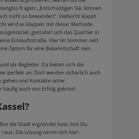
äft etwas anprobieren, warten bis die
langlos fragen: „Entschuldigen Sie, können
isch nicht so bewandert“. Vielleicht klappt
icht wird es klappen mit dieser Methode.
usgestattet, gestaltet sich das Quartier in
 feine Einkaufsstraße. Hier im Sommer nett
ine Option für eine Bekanntschaft sein.
und als Begleiter. Da bieten sich die
r perfekt an. Dort werden sicherlich auch
n gehen und Kontakte unter
 häufig auch von Erfolg gekrönt.
Kassel?
lbst die Stadt ergründet hast, bist Du
r raus. Die Lösung nennt sich hier: