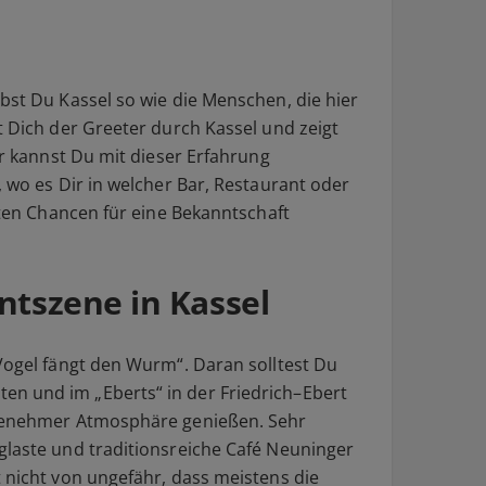
bst Du Kassel so wie die Menschen, die hier
t Dich der Greeter durch Kassel und zeigt
er kannst Du mit dieser Erfahrung
, wo es Dir in welcher Bar, Restaurant oder
esten Chancen für eine Bekanntschaft
ntszene in Kassel
 Vogel fängt den Wurm“. Daran solltest Du
n und im „Eberts“ in der Friedrich–Ebert
ngenehmer Atmosphäre genießen. Sehr
glaste und traditionsreiche Café Neuninger
 nicht von ungefähr, dass meistens die