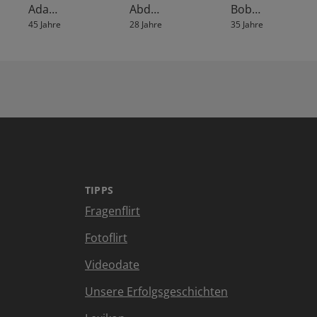
Ada…
Abd…
Bob…
45 Jahre
28 Jahre
35 Jahre
TIPPS
Fragenflirt
Fotoflirt
Videodate
Unsere Erfolgsgeschichten